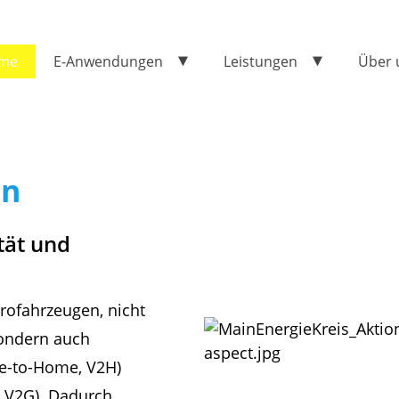
me
E-Anwendungen
Leistungen
Über 
en
tät und
trofahrzeugen, nicht
sondern auch
le-to-Home, V2H)
d, V2G). Dadurch