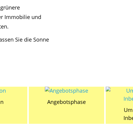
e grünere
rer Immobilie und
sten.
assen Sie die Sonne
on
Angebotsphase
Ums
Inb